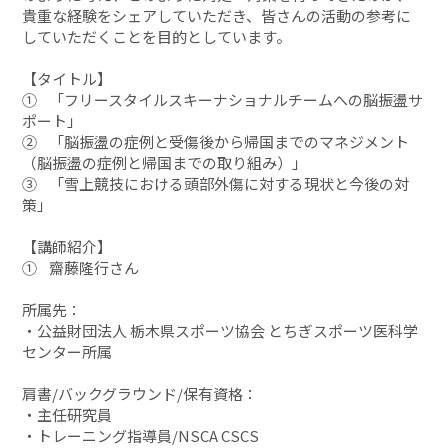
貴重な経験をシェアしていただき、皆さんの活動の参考に
していただくことを目的としています。
【タイトル】
① 「フリースタイルスキーナショナルチームへの脳振盪サ
ポート」
② 「脳振盪の症例と受傷後から帰国までのマネジメント
（脳振盪の症例と帰国までの取り組み）」
③ 「雪上競技における頭部外傷に対する現状と今後の対
策」
【講師紹介】
① 齋藤隆行さん
所属先：
・公益財団法人 栃木県スポーツ協会 とちぎスポーツ医科学
センター所属
肩書/バックグラウンド/保有資格：
・主任研究員
・トレーニング指導員/NSCA CSCS