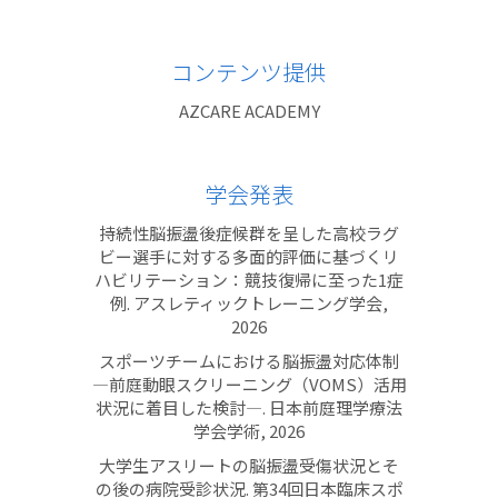
コンテンツ提供
AZCARE ACADEMY
学会発表
持続性脳振盪後症候群を呈した高校ラグ
ビー選手に対する多面的評価に基づくリ
ハビリテーション：競技復帰に至った1症
例. アスレティックトレーニング学会,
2026
スポーツチームにおける脳振盪対応体制
―前庭動眼スクリーニング（VOMS）活用
状況に着目した検討―. 日本前庭理学療法
学会学術, 2026
大学生アスリートの脳振盪受傷状況とそ
の後の病院受診状況. 第34回日本臨床スポ