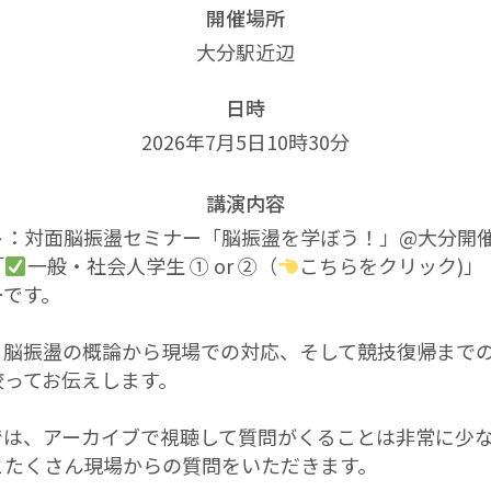
開催場所
大分駅近辺
日時
2026年7月5日10時30分
講演内容
ト：対面脳振盪セミナー「脳振盪を学ぼう！」@大分開
「
一般・社会人学生 ① or ②（
こちらをクリック)」
ーです。
、脳振盪の概論から現場での対応、そして競技復帰まで
絞ってお伝えします。
では、アーカイブで視聴して質問がくることは非常に少
とたくさん現場からの質問をいただきます。