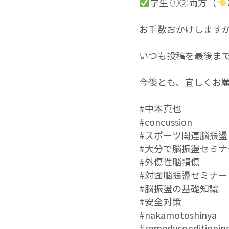
学生 ①②両方（
お手数おかけします
いつも投稿を最後ま
今後とも、宜しくお
#中本真也
#concussion
#スポーツ関連脳振盪
#大分で脳振盪セミナ
#外傷性脳損傷
#対面脳振盪セミナー
#脳振盪の基礎知識
#安全対策
#nakamotoshinya
#remedyconditionin