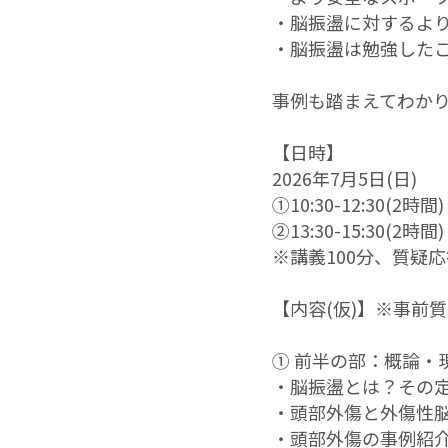
・脳振盪に対するよ
・脳振盪は勉強した
事例も踏まえてわか
【日時】
2026年7月5日(日)
①10:30-12:30(2時間)
②13:30-15:30(2時間)
※講義100分、質疑
【内容(仮)】※事前
① 前半の部：概論・
・脳振盪とは？その
・頭部外傷と外傷性
・頭部外傷の事例紹