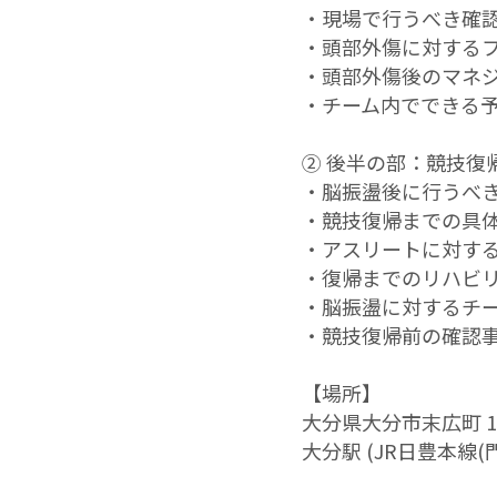
・現場で行うべき確
・頭部外傷に対する
・頭部外傷後のマネ
・チーム内でできる予防
② 後半の部：競技復
・脳振盪後に行うべき評価
・競技復帰までの具
・アスリートに対す
・復帰までのリハビ
・脳振盪に対するチ
・競技復帰前の確認事項
【場所】
大分県大分市末広町 1丁
大分駅 (JR日豊本線(