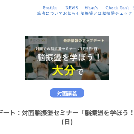
Profile
NEWS
What's
Check Tool
筆者について
お知らせ
脳振盪とは
脳振盪チェック
対面講義
デート：対面脳振盪セミナー「脳振盪を学ぼう！」
(日)