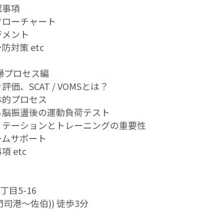
認事項
フローチャート
ジメント
対策 etc
帰プロセス編
、SCAT / VOMSとは？
体的プロセス
る脳振盪後の運動負荷テスト
リテーションとトレーニングの重要性
ームサポート
 etc
目5-16
門司港～佐伯)) 徒歩3分