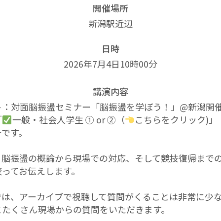
開催場所
新潟駅近辺
日時
2026年7月4日10時00分
講演内容
ト：対面脳振盪セミナー「脳振盪を学ぼう！」@新潟開
「
一般・社会人学生 ① or ②（
こちらをクリック)」
ーです。
、脳振盪の概論から現場での対応、そして競技復帰まで
絞ってお伝えします。
では、アーカイブで視聴して質問がくることは非常に少
とたくさん現場からの質問をいただきます。