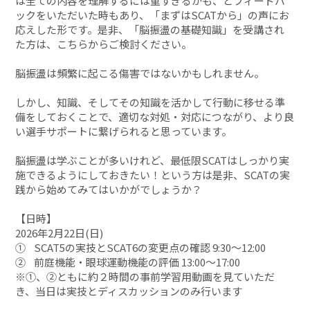
は全ての内容を理解するには重すぎるかも、とフィードバ
ックをいただいた時もあり、「まずはSCATから」の声にお
応えした形です。是非、「脳振盪の基礎知識」を受講され
た方は、こちらからご検討ください。
脳振盪は頻繁に起こる傷害ではないかもしれません。
しかし、知識、そしてその知識を活かして行動に移せる準
備をしておくことで、適切な対処・対応につながり、より良
い選手サポートに繋げられると思っています。
脳振盪は学ぶことが多いけれど、最低限SCATはしっかり実
施できるようにしておきたい！という方は是非、SCATの実
践から始めてみてはいかがでしょうか？
【日時】
2026年2月22日(日)
① SCAT5の実技とSCAT6の変更点の確認 9:30～12:00
② 前庭機能・眼球運動機能の評価 13:00～17:00
※①、②ともに約２時間の事前学習用動画を見ていただ
き、当日は実技とディスカッションのみ行います