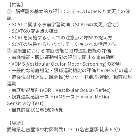
【内容】
① 脳振盪の基本的な評価であるSCATの実技と変更点の確
認
・SCATに関する事前学習動画（SCAT6の変更点含む）
・SCAT6の変更点の確認
・SCATを実施するうえでの注意点と結果の捉え方
・SCATの結果からリハビリテーションへの活用方法
② 脳振盪における前庭機能と眼球運動機能の評価
・前庭機能・眼球運動機能の評価に関する事前動画
・VOMS(Vestibular Ocular-Motor Screening)の説明
・一般的な前庭機能・眼球運動機能の評価とVOMSとの違い
・追従性眼球運動、跳躍性(サッケード)眼球運動、輻輳眼球
運動
・前庭動眼反射(VOR：Vestibular Ocular Reflex)
・視覚運動感度テスト(VMSテスト:Visual Motion
Sensitivity Test)
・自覚的症状と客観的所見
【場所】
愛知県名古屋市中村区則武1-13-9 (名古屋駅 徒歩６分）