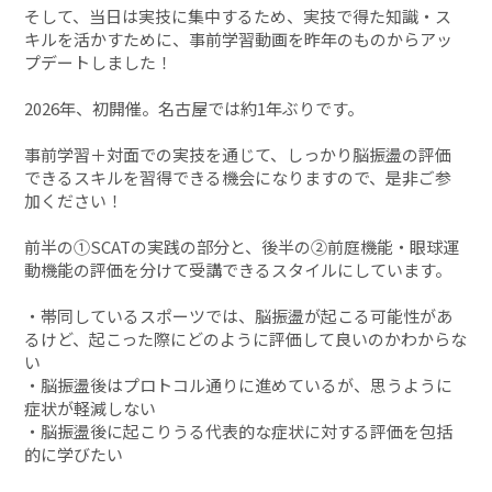
そして、当日は実技に集中するため、実技で得た知識・ス
キルを活かすために、事前学習動画を昨年のものからアッ
プデートしました！
2026年、初開催。名古屋では約1年ぶりです。
事前学習＋対面での実技を通じて、しっかり脳振盪の評価
できるスキルを習得できる機会になりますので、是非ご参
加ください！
前半の①SCATの実践の部分と、後半の②前庭機能・眼球運
動機能の評価を分けて受講できるスタイルにしています。
・帯同しているスポーツでは、脳振盪が起こる可能性があ
るけど、起こった際にどのように評価して良いのかわからな
い
・脳振盪後はプロトコル通りに進めているが、思うように
症状が軽減しない
・脳振盪後に起こりうる代表的な症状に対する評価を包括
的に学びたい