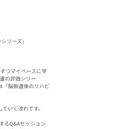
ンシリーズ」
しずつマイペースに学
脳振盪の評価シリー
05は「脳振盪後のリハビ
していく流れです。
するQ&Aセッション