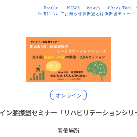
Profile
NEWS
What's
Check Tool
筆者について
お知らせ
脳振盪とは
脳振盪チェック
オンライン
イン脳振盪セミナー「リハビリテーションシリ
開催場所