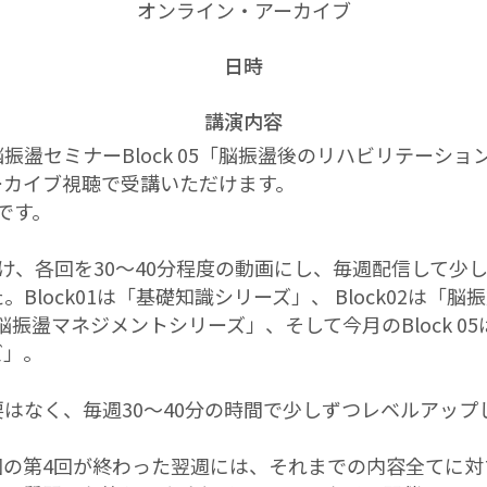
オンライン・アーカイブ
日時
講演内容
振盪セミナーBlock 05「脳振盪後のリハビリテーショ
ーカイブ視聴で受講いただけます。
信です。
に分け、各回を30～40分程度の動画にし、毎週配信して少
Block01は「基礎知識シリーズ」、 Block02は「
4は「脳振盪マネジメントシリーズ」、そして今月のBlock 
ズ」。
はなく、毎週30～40分の時間で少しずつレベルアップ
の第4回が終わった翌週には、それまでの内容全てに対